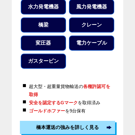
水力発電機器
風力発電機器
橋梁
クレーン
変圧器
電力ケーブル
ガスタービン
超大型・超重量貨物輸送の
各種許認可を
取得
安全を認定するGマーク
を取得済み
ゴールドホファー
を9台保有
橋本運送の強みを詳しく見る