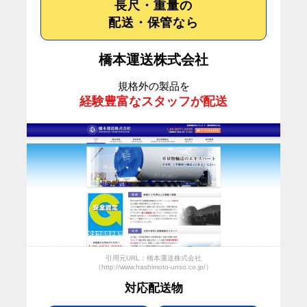
長尺・重量の
配送・保管なら
橋本運送株式会社
規格外の製品を
経験豊富なスタッフが配送
引用元URL：橋本運送株式会社
（http://www.hashimoto-unso.co.jp/）
対応配送物