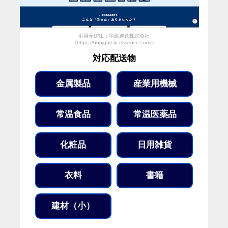
引用元URL：中島運送株式会社
（https://b6pjg5it.lp-essence.com/）
対応配送物
金属製品
産業用機械
常温食品
常温医薬品
化粧品
日用雑貨
衣料
書籍
建材（小）