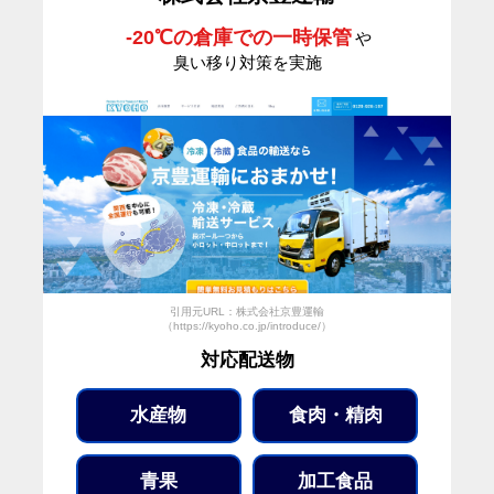
-20℃の倉庫での一時保管
や
臭い移り対策を実施
引用元URL：株式会社京豊運輸
（https://kyoho.co.jp/introduce/）
対応配送物
水産物
食肉・精肉
青果
加工食品