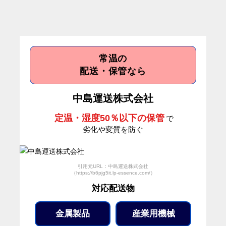
常温の
配送・保管なら
中島運送株式会社
定温・湿度50％以下の保管
で
劣化や変質を防ぐ
引用元URL：中島運送株式会社
（https://b6pjg5it.lp-essence.com/）
対応配送物
金属製品
産業用機械