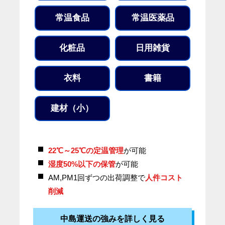
常温食品
常温医薬品
化粧品
日用雑貨
衣料
書籍
建材（小）
22℃～25℃の定温管理
が可能
湿度50%以下の保管
が可能
AM,PM1回ずつの出荷調整で
人件コスト
削減
中島運送の強みを詳しく見る