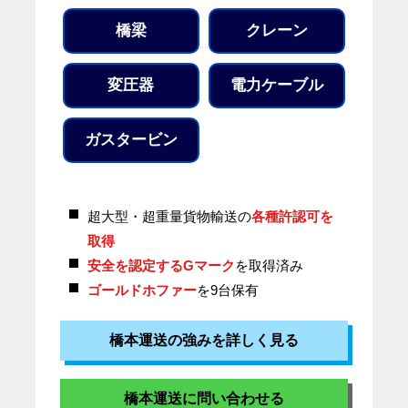
橋梁
クレーン
変圧器
電力ケーブル
ガスタービン
超大型・超重量貨物輸送の
各種許認可を
取得
安全を認定するGマーク
を取得済み
ゴールドホファー
を9台保有
橋本運送の強みを詳しく見る
橋本運送に問い合わせる