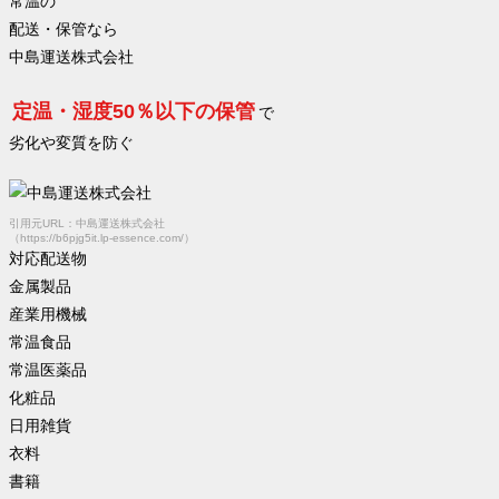
常温の
配送・保管なら
中島運送株式会社
定温・湿度50％以下の保管
で
劣化や変質を防ぐ
引用元URL：中島運送株式会社
（https://b6pjg5it.lp-essence.com/）
対応配送物
金属製品
産業用機械
常温食品
常温医薬品
化粧品
日用雑貨
衣料
書籍