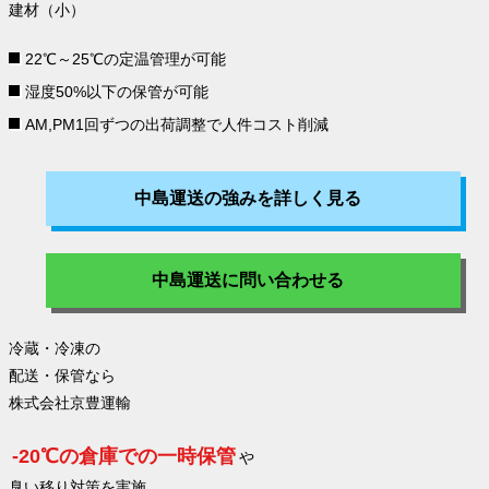
建材（小）
22℃～25℃の定温管理
が可能
湿度50%以下の保管
が可能
AM,PM1回ずつの出荷調整で
人件コスト削減
中島運送の強みを詳しく見る
中島運送に問い合わせる
冷蔵・冷凍の
配送・保管なら
株式会社京豊運輸
-20℃の倉庫での一時保管
や
臭い移り対策を実施