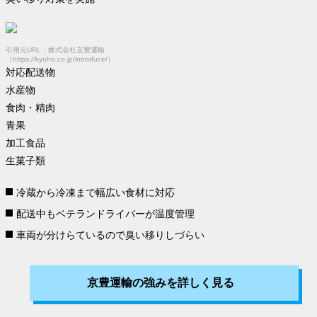
引用元URL：株式会社京豊運輸
（https://kyoho.co.jp/introduce/）
対応配送物
水産物
食肉・精肉
青果
加工食品
生菓子類
冷蔵から冷凍
まで幅広い食材に対応
配送中も
ベテランドライバーが温度管理
車両が分けらている
ので臭い移りしづらい
京豊運輸の強みを詳しく見る