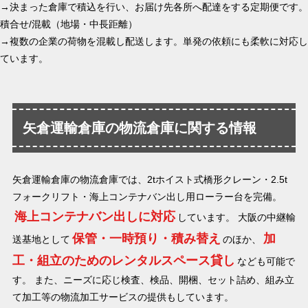
→決まった倉庫で積込を行い、お届け先各所へ配達をする定期便です。
積合せ/混載（地場・中長距離）
→複数の企業の荷物を混載し配送します。単発の依頼にも柔軟に対応し
ています。
矢倉運輸倉庫の物流倉庫に関する情報
矢倉運輸倉庫の物流倉庫では、2tホイスト式橋形クレーン・2.5t
フォークリフト・海上コンテナバン出し用ローラー台を完備。
海上コンテナバン出しに対応
しています。 大阪の中継輸
保管・一時預り・積み替え
加
送基地として
のほか、
工・組立のためのレンタルスペース貸し
なども可能で
す。 また、ニーズに応じ検査、検品、開梱、セット詰め、組み立
て加工等の物流加工サービスの提供もしています。