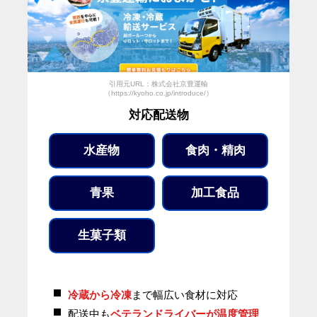
引用元URL：株式会社京豊運輸
（https://kyoho.co.jp/introduce/）
対応配送物
水産物
食肉・精肉
青果
加工食品
生菓子類
冷蔵から冷凍
まで幅広い食材に対応
配送中も
ベテランドライバーが温度管理