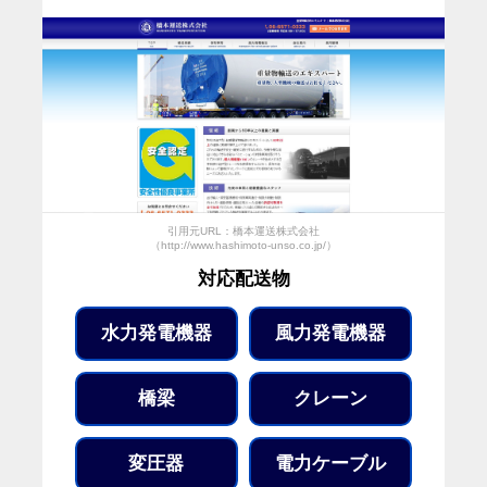
引用元URL：橋本運送株式会社
（http://www.hashimoto-unso.co.jp/）
対応配送物
水力発電機器
風力発電機器
橋梁
クレーン
変圧器
電力ケーブル