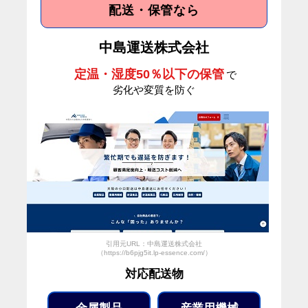
配送・保管なら
中島運送株式会社
定温・湿度50％以下の保管
で
劣化や変質を防ぐ
引用元URL：中島運送株式会社
（https://b6pjg5it.lp-essence.com/）
対応配送物