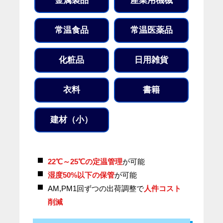
金属製品
産業用機械
常温食品
常温医薬品
化粧品
日用雑貨
衣料
書籍
建材（小）
22℃～25℃の定温管理
が可能
湿度50%以下の保管
が可能
AM,PM1回ずつの出荷調整で
人件コスト
削減