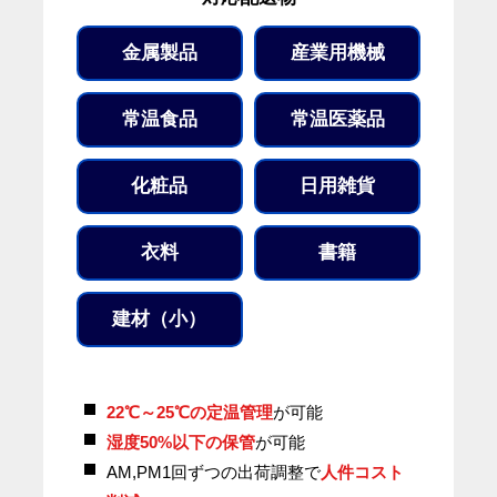
金属製品
産業用機械
常温食品
常温医薬品
化粧品
日用雑貨
衣料
書籍
建材（小）
22℃～25℃の定温管理
が可能
湿度50%以下の保管
が可能
AM,PM1回ずつの出荷調整で
人件コスト