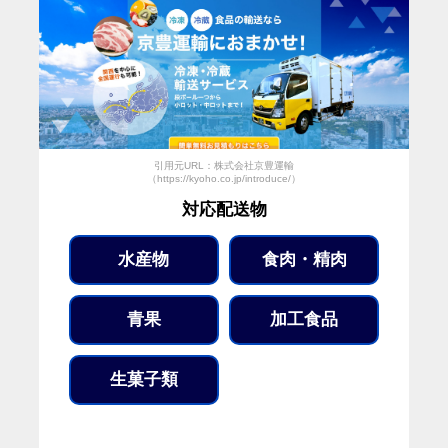
引用元URL：株式会社京豊運輸
（https://kyoho.co.jp/introduce/）
対応配送物
水産物
食肉・精肉
青果
加工食品
生菓子類