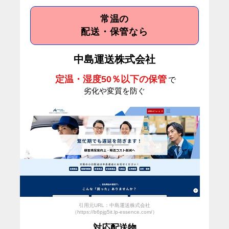
常温の
配送・保管なら
中島運送株式会社
定温・湿度50％以下の保管
で
劣化や変質を防ぐ
引用元URL：中島運送株式会社
（https://b6pjg5it.lp-essence.com/）
対応配送物