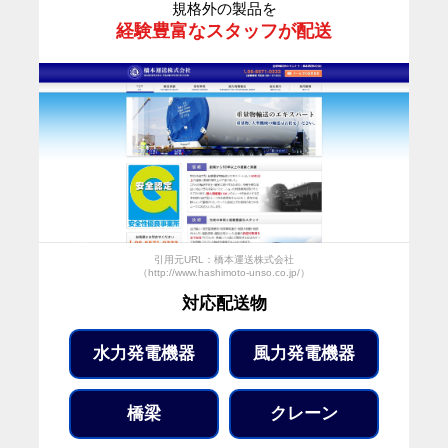
規格外の製品を
経験豊富なスタッフが配送
引用元URL：橋本運送株式会社
（http://www.hashimoto-unso.co.jp/）
対応配送物
水力発電機器
風力発電機器
橋梁
クレーン